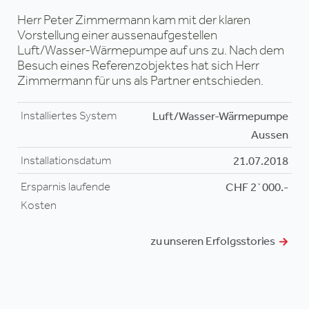
h
3
Herr Peter Zimmermann kam mit der klaren
en
E
W
Vorstellung einer aussenaufgestellen
d
B
Luft/Wasser-Wärmepumpe auf uns zu. Nach dem
L
z
Besuch eines Referenzobjektes hat sich Herr
p
i
Zimmermann für uns als Partner entschieden.
P
W
de
er
Installiertes System
Luft/Wasser-Wärmepumpe
e
I
I
Aussen
18
Installationsdatum
21.07.2018
.-
t“
I
I
Ersparnis laufende
CHF 2`000.-
E
E
h
Kosten
K
K
zu unseren Erfolgsstories
de
er