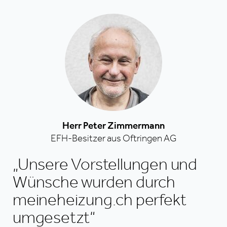
Herr Peter Zimmermann
EFH-Besitzer aus Oftringen AG
„Unsere Vorstellungen und
„
„
Wünsche wurden durch
k
u
meineheizung.ch perfekt
s
m
umgesetzt“
H
H