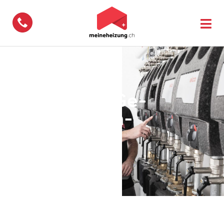
062 775 24 24
All­ge­mei­ne Ge­
schäfts­be­din­
gungen